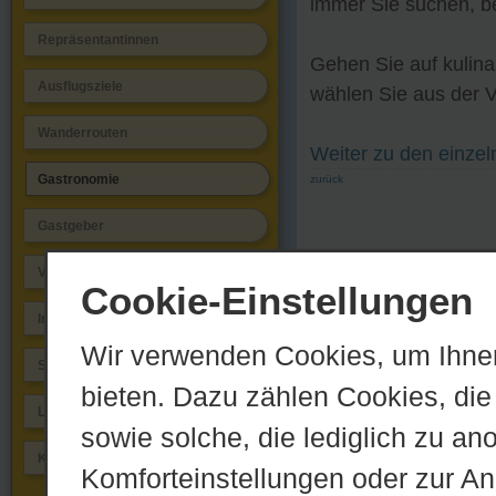
immer Sie suchen, be
Repräsentantinnen
Gehen Sie auf kulin
Ausflugsziele
wählen Sie aus der V
Wanderrouten
Weiter zu den einzel
Gastronomie
zurück
Gastgeber
Veranstaltungen
Cookie-Einstellungen
Informationen
Wir verwenden Cookies, um Ihnen
Schnappschüsse
bieten. Dazu zählen Cookies, die 
Links
sowie solche, die lediglich zu an
Kontakt
Komforteinstellungen oder zur Anz